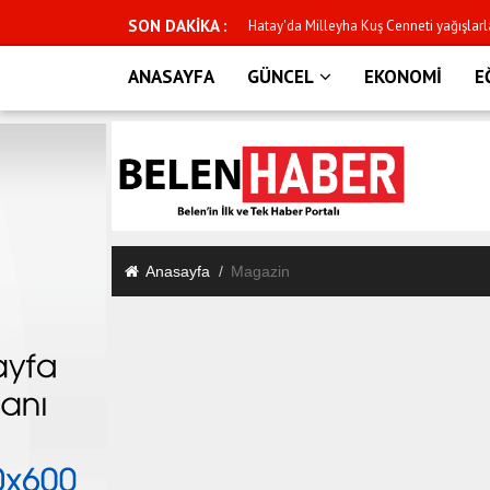
SON DAKİKA :
Borsa İstanbul'da BİST 100 endeksi 13.
ANASAYFA
GÜNCEL
EKONOMİ
E
Anasayfa
Magazin