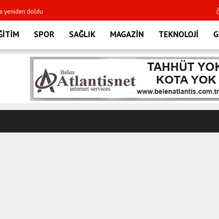
000 puanı aştı
Gram altın 7 bin lir
ĞİTİM
SPOR
SAĞLIK
MAGAZİN
TEKNOLOJİ
G