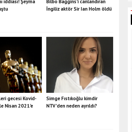
nı iddiası! Şeyma
Bilbo Baggins'i canlandıran
uştu
İngiliz aktör Sir Ian Holm öldü
eri gecesi Kovid-
Simge Fıstıkoğlu kimdir
le Nisan 2021'e
NTV'den neden ayrıldı?