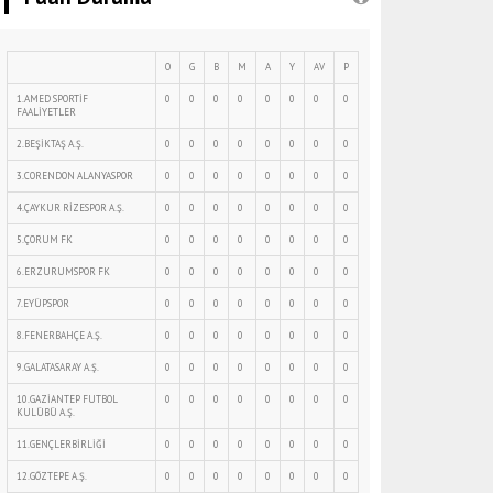
O
G
B
M
A
Y
AV
P
1.AMED SPORTİF
0
0
0
0
0
0
0
0
FAALİYETLER
2.BEŞİKTAŞ A.Ş.
0
0
0
0
0
0
0
0
3.CORENDON ALANYASPOR
0
0
0
0
0
0
0
0
4.ÇAYKUR RİZESPOR A.Ş.
0
0
0
0
0
0
0
0
5.ÇORUM FK
0
0
0
0
0
0
0
0
6.ERZURUMSPOR FK
0
0
0
0
0
0
0
0
7.EYÜPSPOR
0
0
0
0
0
0
0
0
8.FENERBAHÇE A.Ş.
0
0
0
0
0
0
0
0
9.GALATASARAY A.Ş.
0
0
0
0
0
0
0
0
10.GAZİANTEP FUTBOL
0
0
0
0
0
0
0
0
KULÜBÜ A.Ş.
11.GENÇLERBİRLİĞİ
0
0
0
0
0
0
0
0
12.GÖZTEPE A.Ş.
0
0
0
0
0
0
0
0