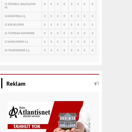
13.İSTANBUL BAŞAKŞEHİR
0
0
0
0
0
0
0
0
FK
14.KASIMPAŞA A.Ş.
0
0
0
0
0
0
0
0
15.KOCAELİSPOR
0
0
0
0
0
0
0
0
16.TÜMOSAN KONYASPOR
0
0
0
0
0
0
0
0
17.SAMSUNSPOR A.Ş.
0
0
0
0
0
0
0
0
18.TRABZONSPOR A.Ş.
0
0
0
0
0
0
0
0
Reklam