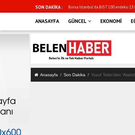
SON DAKİKA :
Gram altın 7 bin lirayı geçti! Altın ve
ANASAYFA
GÜNCEL
EKONOMİ
E
Anasayfa
Son Dakika
Yusuf Tekin'den 'Atatür