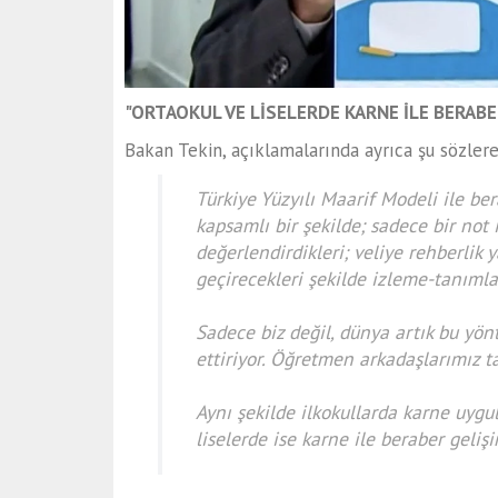
"ORTAOKUL VE LİSELERDE KARNE İLE BERAB
Bakan Tekin, açıklamalarında ayrıca şu sözlere
Türkiye Yüzyılı Maarif Modeli ile b
kapsamlı bir şekilde; sadece bir not 
değerlendirdikleri; veliye rehberlik 
geçirecekleri şekilde izleme-tanımla
Sadece biz değil, dünya artık bu yö
ettiriyor. Öğretmen arkadaşlarımız ta
Aynı şekilde ilkokullarda karne uygu
liselerde ise karne ile beraber geliş