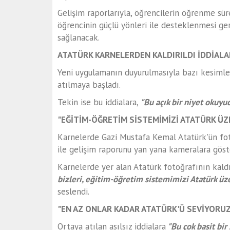
Gelişim raporlarıyla, öğrencilerin öğrenme sür
öğrencinin güçlü yönleri ile desteklenmesi ge
sağlanacak.
ATATÜRK KARNELERDEN KALDIRILDI İDDİALAR
Yeni uygulamanın duyurulmasıyla bazı kesimle
atılmaya başladı.
Tekin ise bu iddialara,
"Bu açık bir niyet okuyuc
"EĞİTİM-ÖĞRETİM SİSTEMİMİZİ ATATÜRK ÜZ
Karnelerde Gazi Mustafa Kemal Atatürk'ün foto
ile gelişim raporunu yan yana kameralara göst
Karnelerde yer alan Atatürk fotoğrafının kald
bizleri, eğitim-öğretim sistemimizi Atatürk üz
seslendi.
"EN AZ ONLAR KADAR ATATÜRK'Ü SEVİYORU
Ortaya atılan asılsız iddialara
"Bu çok basit bir 