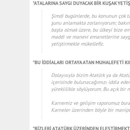
"ATALARINA SAYGI DUYACAK BİR KUŞAK YET
Şimdi bugünlerde, bu konunun çok ta
şunu anlamakta zorlanıyorum; bakın b
başta olmak üzere, bu ülkeyi bize e
maddi ve manevi emanetlerine saygı
yetiştirmekle mükellefiz.
"BU İDDİALARI ORTAYA ATAN MUHALEFETİ K
Dolayısıyla bizim Atatürk ya da Atatür
içerisinde bulunacağımızı iddia ede
yüreklilikle söylüyorum. Bu açık bir 
Karnemiz ve gelişim raporumuz bura
Karneler üzerinden böyle bir mani
"BİZLERİ ATATÜRK ÜZERİNDEN ELEŞTİRMEK