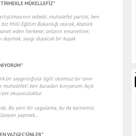
İŞTİRMEKLE MÜKELLEFİZ"
rtışılmasının sebebi, muhalefet partisi, ben
iz Milli Eğitim Bakanlığı olarak, Atatürk
manet eden herkese; onların emanetine;
 duymak, saygı duyacak bir kuşak
INIYORUM"
k’ün saygınlığıyla ilgili olumsuz bir tavır
n muhalefeti ben buradan kınıyorum. Açık
niyet okuyuculuktur.
da. Bu yeni bir uygulama, bu da karnemiz.
pülasyon yapmak…
TEN VAZGEÇSİNLER"