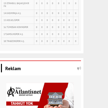
13.İSTANBUL BAŞAKŞEHİR
0
0
0
0
0
0
0
0
FK
14.KASIMPAŞA A.Ş.
0
0
0
0
0
0
0
0
15.KOCAELİSPOR
0
0
0
0
0
0
0
0
16.TÜMOSAN KONYASPOR
0
0
0
0
0
0
0
0
17.SAMSUNSPOR A.Ş.
0
0
0
0
0
0
0
0
18.TRABZONSPOR A.Ş.
0
0
0
0
0
0
0
0
Reklam