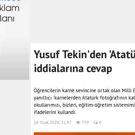
Yusuf Tekin'den 'Atatü
iddialarına cevap
Öğrencilerin karne sevincine ortak olan Milli
yanıltıcı 'karnelerden Atatürk fotoğrafının kald
okullarımızı, bizleri, eğitim-öğretim sistemim
ifadelerini kullandı.
16 Ocak 2026, 11:47
759
0