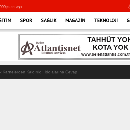
 gümüş yükselmeye devam ediyor
Meteoroloji 24 ili sa
ĞİTİM
SPOR
SAĞLIK
MAGAZİN
TEKNOLOJİ
G
k Karnelerden Kaldırıldı' Iddialarına Cevap