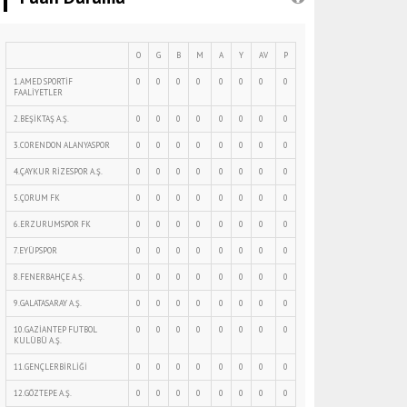
O
G
B
M
A
Y
AV
P
1.AMED SPORTİF
0
0
0
0
0
0
0
0
FAALİYETLER
2.BEŞİKTAŞ A.Ş.
0
0
0
0
0
0
0
0
3.CORENDON ALANYASPOR
0
0
0
0
0
0
0
0
4.ÇAYKUR RİZESPOR A.Ş.
0
0
0
0
0
0
0
0
5.ÇORUM FK
0
0
0
0
0
0
0
0
6.ERZURUMSPOR FK
0
0
0
0
0
0
0
0
7.EYÜPSPOR
0
0
0
0
0
0
0
0
8.FENERBAHÇE A.Ş.
0
0
0
0
0
0
0
0
9.GALATASARAY A.Ş.
0
0
0
0
0
0
0
0
10.GAZİANTEP FUTBOL
0
0
0
0
0
0
0
0
KULÜBÜ A.Ş.
11.GENÇLERBİRLİĞİ
0
0
0
0
0
0
0
0
12.GÖZTEPE A.Ş.
0
0
0
0
0
0
0
0