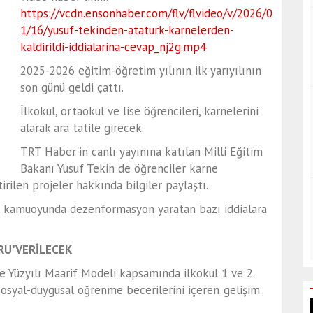
https://vcdn.ensonhaber.com/flv/flvideo/v/2026/0
1/16/yusuf-tekinden-ataturk-karnelerden-
kaldirildi-iddialarina-cevap_nj2g.mp4
2025-2026 eğitim-öğretim yılının ilk yarıyılının
son günü geldi çattı.
İlkokul, ortaokul ve lise öğrencileri, karnelerini
alarak ara tatile girecek.
TRT Haber'in canlı yayınına katılan Milli Eğitim
Bakanı Yusuf Tekin de öğrenciler karne
irilen projeler hakkında bilgiler paylaştı.
a kamuoyunda dezenformasyon yaratan bazı iddialara
RU' VERİLECEK
e Yüzyılı Maarif Modeli kapsamında ilkokul 1 ve 2.
 sosyal-duygusal öğrenme becerilerini içeren 'gelişim