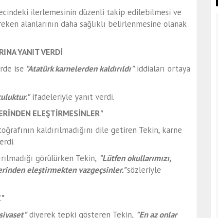
ecindeki ilerlemesinin düzenli takip edilebilmesi ve
reken alanlarının daha sağlıklı belirlenmesine olanak
INA YANIT VERDİ
rde ise
"Atatürk karnelerden kaldırıldı"
iddiaları ortaya
uluktur."
ifadeleriyle yanıt verdi.
ERİNDEN ELEŞTİRMESİNLER"
ğrafının kaldırılmadığını dile getiren Tekin, karne
erdi.
ırılmadığı görülürken Tekin,
"
Lütfen okullarımızı,
erinden eleştirmekten vazgeçsinler.
"
sözleriyle
Z"
siyaset"
diyerek tepki gösteren Tekin,
"
En az onlar