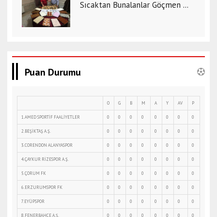
Sıcaktan Bunalanlar Göçmen ...
Puan Durumu
O
G
B
M
A
Y
AV
P
1.AMED SPORTİF FAALİYETLER
0
0
0
0
0
0
0
0
2.BEŞİKTAŞ A.Ş.
0
0
0
0
0
0
0
0
3.CORENDON ALANYASPOR
0
0
0
0
0
0
0
0
4.ÇAYKUR RİZESPOR A.Ş.
0
0
0
0
0
0
0
0
5.ÇORUM FK
0
0
0
0
0
0
0
0
6.ERZURUMSPOR FK
0
0
0
0
0
0
0
0
7.EYÜPSPOR
0
0
0
0
0
0
0
0
8.FENERBAHÇE A.Ş.
0
0
0
0
0
0
0
0