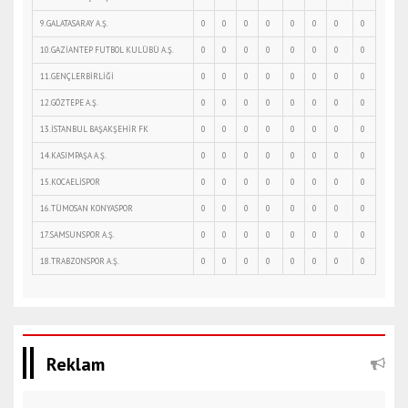
9.GALATASARAY A.Ş.
0
0
0
0
0
0
0
0
10.GAZİANTEP FUTBOL KULÜBÜ A.Ş.
0
0
0
0
0
0
0
0
11.GENÇLERBİRLİĞİ
0
0
0
0
0
0
0
0
12.GÖZTEPE A.Ş.
0
0
0
0
0
0
0
0
13.İSTANBUL BAŞAKŞEHİR FK
0
0
0
0
0
0
0
0
14.KASIMPAŞA A.Ş.
0
0
0
0
0
0
0
0
15.KOCAELİSPOR
0
0
0
0
0
0
0
0
16.TÜMOSAN KONYASPOR
0
0
0
0
0
0
0
0
17.SAMSUNSPOR A.Ş.
0
0
0
0
0
0
0
0
18.TRABZONSPOR A.Ş.
0
0
0
0
0
0
0
0
Reklam