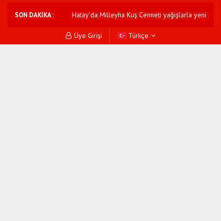
nu: 4 tutuklama
Hatay'da Milleyha Kuş Cenneti yağışlarla yeniden dold
SON DAKİKA :
Üye Girişi
Türkçe